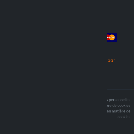
Compte
Paiement
Connexion
Créer un compte
Commandes
Nous expédions par
Le contenu du site est
Termes du traitement des données personnelles
protégé par copyright et
Politique en matière de cookies
i les droits d’auteur sont
Mettre à jour vos préférences en matière de
la propriété de Lampa
cookies
Spa
Optiline ® est une