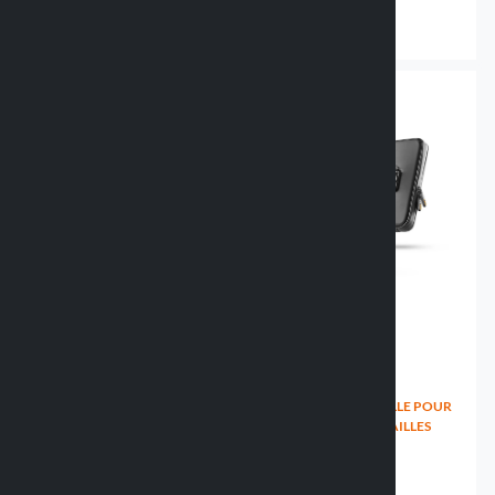
34.99 €
26.99 €
COQUE RIGIDE UNIVERSELLE
HOUSSE UNIVERSELLE POUR
POUR SMARTPHONE -
SMARTPHONE - 3 TAILLES
78X165MM
90542 SIZED
90540 HARD CASE