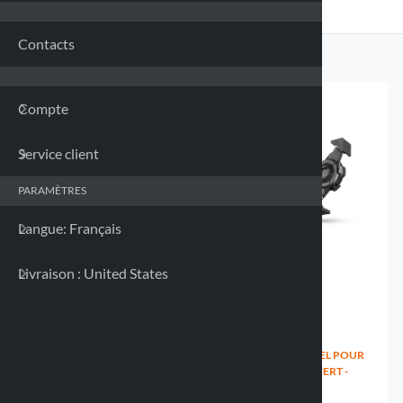
Franc
Contacts
Allem
Compte
Grèce
Service client
Irland
PARAMÈTRES
Italie 
Langue: Français
Letton
Livraison : United States
Lituan
Luxem
SUPPORT UNIVERSEL POUR
SUPPORT UNIVERSEL POUR
SMARTPHONE - 82X130-
SMARTPHONE OUVERT -
180MM
85X131-187MM
Malte