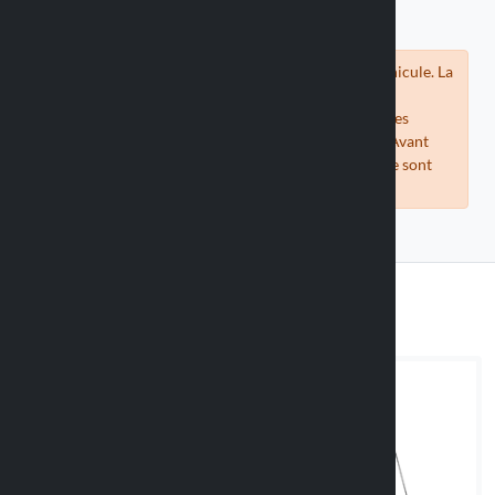
Vérifiez la compatibilité du support avec votre véhicule. La
compatibilité des coques universelles est estimée en
comparant les mesures des téléphones fournies par les
fabricants avec les mesures internes de nos coques. Avant
d'acheter, vérifiez que les mesures de votre téléphone sont
compatibles avec la coque proposée.
Adaptateurs adhésifs