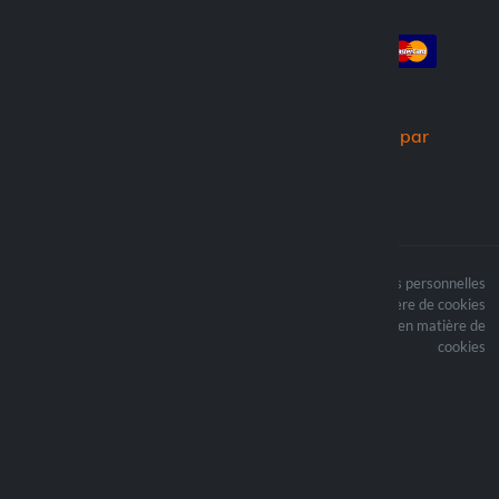
Compte
Paiement
Connexion
Créer un compte
Commandes
Nous expédions par
Le contenu du site est
Termes du traitement des données personnelles
protégé par copyright et
Politique en matière de cookies
i les droits d’auteur sont
Mettre à jour vos préférences en matière de
la propriété de Lampa
cookies
Spa
Optiline ® est une
marque déposée de
Lampa Spa
Sede legale: Via G. Rossa
53/55 - 46019 Viadana