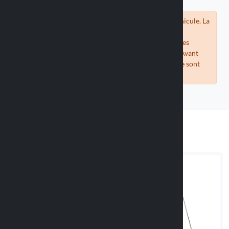
Vérifiez la compatibilité du support avec votre véhicule. La
compatibilité des coques universelles est estimée en
comparant les mesures des téléphones fournies par les
fabricants avec les mesures internes de nos coques. Avant
d'acheter, vérifiez que les mesures de votre téléphone sont
compatibles avec la coque proposée.
Adaptateurs adhésifs