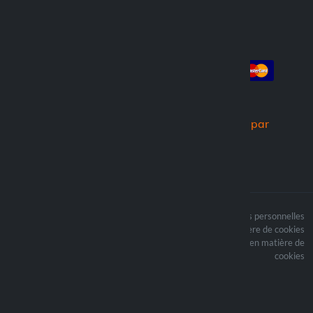
Compte
Paiement
Connexion
Créer un compte
Commandes
Nous expédions par
Le contenu du site est
Termes du traitement des données personnelles
protégé par copyright et
Politique en matière de cookies
i les droits d’auteur sont
Mettre à jour vos préférences en matière de
la propriété de Lampa
cookies
Spa
Optiline ® est une
marque déposée de