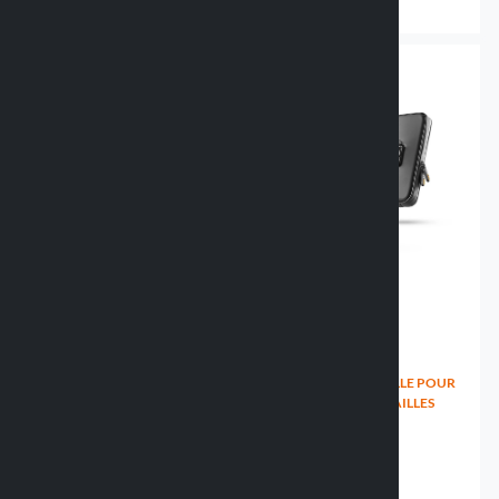
34.99 €
26.99 €
COQUE RIGIDE UNIVERSELLE
HOUSSE UNIVERSELLE POUR
POUR SMARTPHONE -
SMARTPHONE - 3 TAILLES
78X165MM
90542 SIZED
90540 HARD CASE
44.99 €
26.49 €