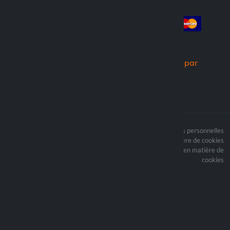
Compte
Paiement
Connexion
Créer un compte
Commandes
Nous expédions par
Le contenu du site est
Termes du traitement des données personnelles
protégé par copyright et
Politique en matière de cookies
i les droits d’auteur sont
Mettre à jour vos préférences en matière de
la propriété de Lampa
cookies
Spa
Optiline ® est une
marque déposée de
Lampa Spa
Sede legale: Via G. Rossa
53/55 - 46019 Viadana