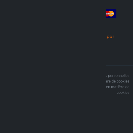
Compte
Paiement
Connexion
Créer un compte
Commandes
Nous expédions par
Le contenu du site est
Termes du traitement des données personnelles
protégé par copyright et
Politique en matière de cookies
i les droits d’auteur sont
Mettre à jour vos préférences en matière de
la propriété de Lampa
cookies
Spa
Optiline ® est une
marque déposée de
Lampa Spa
Sede legale: Via G. Rossa
53/55 - 46019 Viadana