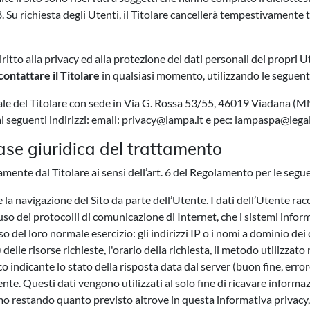
18. Su richiesta degli Utenti, il Titolare cancellerà tempestivamente 
France -
EUR € 15.00
iritto alla privacy ed alla protezione dei dati personali dei propri U
Germany -
EUR € 15.00
contattare il Titolare
in qualsiasi momento, utilizzando le seguent
Greece -
EUR € 15.00
ale del Titolare con sede in Via G. Rossa 53/55, 46019 Viadana (M
 seguenti indirizzi: email:
privacy@lampa.it
e pec:
lampaspa@legal
Ireland -
EUR € 15.00
ase giuridica del trattamento
Italy -
EUR € 5.00
tamente dal Titolare ai sensi dell’art. 6 del Regolamento per le segue
la navigazione del Sito da parte dell’Utente. I dati dell’Utente racco
Latvia -
EUR € 15.00
'uso dei protocolli di comunicazione di Internet, che i sistemi info
del loro normale esercizio: gli indirizzi IP o i nomi a dominio dei co
Lithuania -
EUR € 15.00
lle risorse richieste, l'orario della richiesta, il metodo utilizzato 
co indicante lo stato della risposta data dal server (buon fine, errore
Luxembourg -
EUR € 15.00
te. Questi dati vengono utilizzati al solo fine di ricavare informaz
 restando quanto previsto altrove in questa informativa privacy, in
Malta -
EUR € 30.00