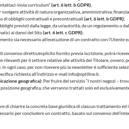
Sweden -
EUR € 15.00
ntattaci-invia curriculum”
(art. 6 lett. b GDPR)
.
r svolgere attività di natura organizzativa, amministrativa, finanziar
Hungary -
EUR € 15.00
o di obblighi contrattuali e precontrattuali
(art. 6 lett. b GDPR)
;
blighi previsti dalla legge, da un’autorità, da un regolamento o da
matici ai danni del Sito
(art. 6 lett. c GDPR)
;
tamento sia necessario all’esecuzione di un contratto con l’Utente 
 di consenso diretto/esplicito fornito previa iscrizione, potrà ricev
 rilevanti per il settore relative alle attività del Titolare, ovvero
)
. In ogni caso, per non ricevere più la newsletter è sufficiente selez
cifica richiesta all’indirizzo e-mail info@optiline.it.
bicazione geografica)
: Per fruire del servizio “I nostri negozi – trov
ua posizione geografica, che verranno trattati solo ed esclusivamente
 di chiarire la concreta base giuridica di ciascun trattamento ed in
essario per concludere un contratto, basato sul consenso dell’inter