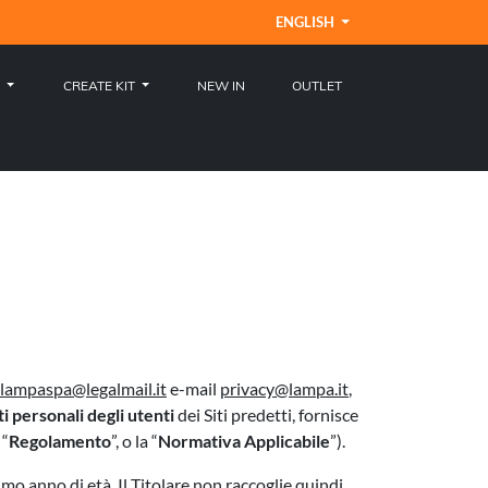
ENGLISH
S
CREATE KIT
NEW IN
OUTLET
lampaspa@legalmail.it
e-mail
privacy@lampa.it
,
i personali degli utenti
dei Siti predetti, fornisce
 “
Regolamento
”, o la “
Normativa Applicabile
”).
imo anno di età. Il Titolare non raccoglie quindi