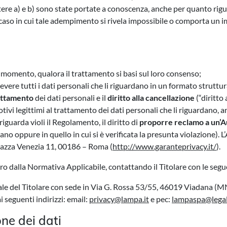
ttere a) e b) sono state portate a conoscenza, anche per quanto rigua
il caso in cui tale adempimento si rivela impossibile o comporta u
 momento, qualora il trattamento si basi sul loro consenso;
icevere tutti i dati personali che li riguardano in un formato struttu
rattamento
dei dati personali e il
diritto alla cancellazione
(“diritto a
 motivi legittimi al trattamento dei dati personali che li riguardano, 
iguarda violi il Regolamento, il diritto di
proporre reclamo a un’Au
no oppure in quello in cui si è verificata la presunta violazione). L’A
Piazza Venezia 11, 00186 – Roma (
http://www.garanteprivacy.it/
).
loro dalla Normativa Applicabile, contattando il Titolare con le seg
ale del Titolare con sede in Via G. Rossa 53/55, 46019 Viadana (M
 seguenti indirizzi: email:
privacy@lampa.it
e pec:
lampaspa@legal
ne dei dati