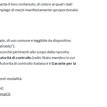
rda il loro contenuto, di coloro ai quali i dati
n impiego di mezzi manifestamente sproporzionato
rato, di uso comune e leggibile da dispositivo
ll’oblio”);
ancorché pertinenti allo scopo della raccolta.
torità di controllo
(nello Stato membro in cui
utorità di controllo italiana è il
Garante per la
uenti modalità:
N);
mail.it