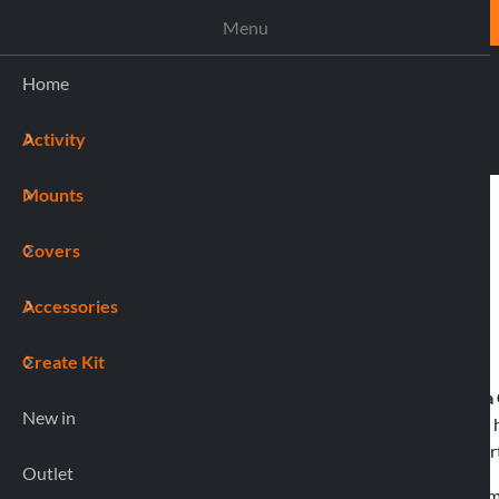
ASSISTANCE
Menu
Home
Activity
(0)
Mounts
Covers
Accessories
Sezione Utenti
Create Kit
La Società LAMPA S.P.A., con sede legale in Vi
New in
proprietaria del sito internet contraddistinto da 
qui di seguito l’informativa privacy ai sensi dell
Outlet
Questo Sito e i servizi eventualmente offerti trami