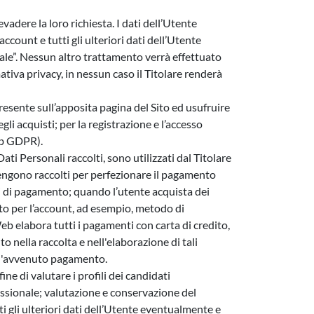
 evadere la loro richiesta. I dati dell’Utente
account e tutti gli ulteriori dati dell’Utente
iale”. Nessun altro trattamento verrà effettuato
ativa privacy, in nessun caso il Titolare renderà
esente sull’apposita pagina del Sito ed usufruire
degli acquisti; per la registrazione e l’accesso
. b GDPR).
Dati Personali raccolti, sono utilizzati dal Titolare
 vengono raccolti per perfezionare il pagamento
enti di pagamento; quando l’utente acquista dei
to per l’account, ad esempio, metodo di
eb elabora tutti i pagamenti con carta di credito,
o nella raccolta e nell'elaborazione di tali
a l'avvenuto pagamento.
ine di valutare i profili dei candidati
essionale; valutazione e conservazione del
ti gli ulteriori dati dell’Utente eventualmente e