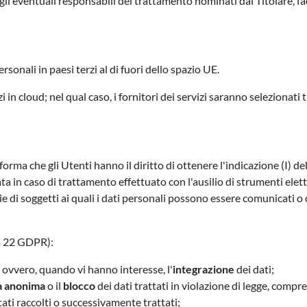
egli eventuali responsabili del trattamento nominati dal Titolare, f
rsonali in paesi terzi al di fuori dello spazio UE.
vizi in cloud; nel qual caso, i fornitori dei servizi saranno seleziona
orma che gli Utenti hanno il diritto di ottenere l'indicazione (I) dell'
ta in caso di trattamento effettuato con l'ausilio di strumenti elettro
orie di soggetti ai quali i dati personali possono essere comunicati 
 a 22 GDPR):
ovvero, quando vi hanno interesse, l'
integrazione
dei dati;
a anonima
o il
blocco
dei dati trattati in violazione di legge, compr
stati raccolti o successivamente trattati;