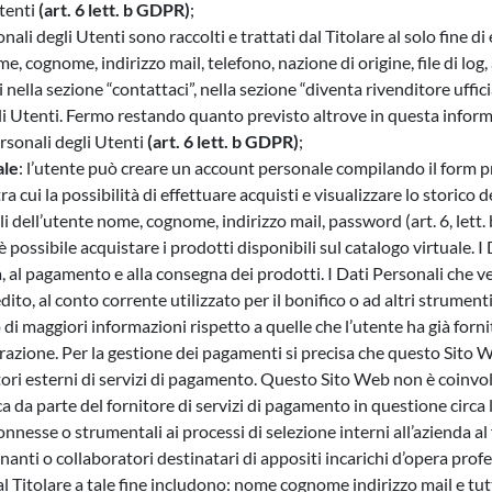
Utenti
(art. 6 lett. b GDPR)
;
sonali degli Utenti sono raccolti e trattati dal Titolare al solo fine di
Netherlands -
EUR € 15.00
e, cognome, indirizzo mail, telefono, nazione di origine, file di log, 
lla sezione “contattaci”, nella sezione “diventa rivenditore uffic
Poland -
EUR € 15.00
egli Utenti. Fermo restando quanto previsto altrove in questa inform
personali degli Utenti
(art. 6 lett. b GDPR)
;
Portugal -
EUR € 15.00
ale
: l’utente può creare un account personale compilando il form pr
 tra cui la possibilità di effettuare acquisti e visualizzare lo storico 
Czech Republic -
nali dell’utente nome, cognome, indirizzo mail, password (art. 6, lett
EUR € 15.00
 è possibile acquistare i prodotti disponibili sul catalogo virtuale. I 
dita, al pagamento e alla consegna dei prodotti. I Dati Personali che
Romania -
EUR € 15.00
redito, al conto corrente utilizzato per il bonifico o ad altri strum
i maggiori informazioni rispetto a quelle che l’utente ha già forni
Slovakia -
EUR € 15.00
razione. Per la gestione dei pagamenti si precisa che questo Sito W
tori esterni di servizi di pagamento. Questo Sito Web non è coinvolt
Slovenia -
EUR € 15.00
ca da parte del fornitore di servizi di pagamento in questione circ
connesse o strumentali ai processi di selezione interni all’azienda al f
Spain -
EUR € 15.00
anti o collaboratori destinatari di appositi incarichi d’opera prof
dal Titolare a tale fine includono: nome cognome indirizzo mail e tut