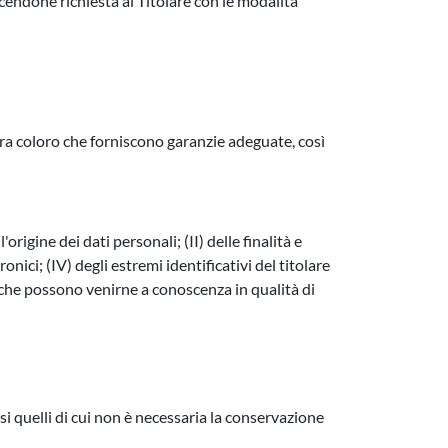
acendone richiesta al Titolare con le modalità
ti tra coloro che forniscono garanzie adeguate, così
origine dei dati personali; (II) delle finalità e
nici; (IV) degli estremi identificativi del titolare
o che possono venirne a conoscenza in qualità di
esi quelli di cui non è necessaria la conservazione