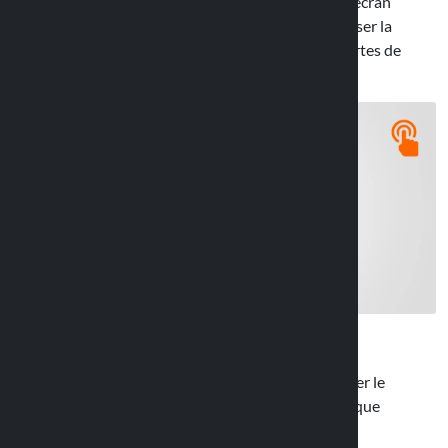
Le film transparent n’empêche pas l’utilisation de l’écran
tactile et interagir avec le navigateur pour réinitialiser la
destination ne sera plus un problème. Finies les pertes de
temps pour sortir le téléphone de son étui !
Le trou d’entrée du câble de charge permet de garder le
téléphone chargé durant le voyage et d’éviter le risque
d’arriver à destination avec la batterie déchargée.