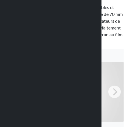
L’étui Sized 90541 est le plus petit des trois disponibles et
peut accueillir des appareils d’une largeur maximale de 70 mm
et d’une hauteur maximale de 145 mm. Deux adaptateurs de
différentes épaisseurs sont inclus pour adapter parfaitement
l’appareil et obtenir une meilleure adhérence de l’écran au film
plastique.