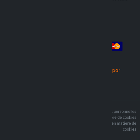
Trouver un revendeur
Compte
Paiement
Connexion
Créer un compte
Commandes
Nous expédions par
Le contenu du site est
Termes du traitement des données personnelles
protégé par copyright et
Politique en matière de cookies
i les droits d’auteur sont
Mettre à jour vos préférences en matière de
la propriété de Lampa
cookies
Spa