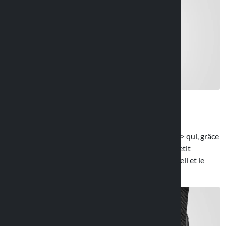
Bande de sécurité
Inclus dans l’emballage une b>bande de sécurité /b> qui, grâce
à l’aide d’un velcro, est fixée au guidon et avec un petit
mousqueton à la coque, empêche de perdre l’appareil et le
support
en cas d’imprévus
.