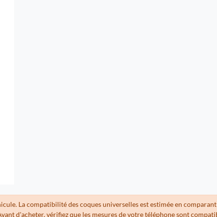
hicule. La compatibilité des coques universelles est estimée en comparant
Avant d'acheter, vérifiez que les mesures de votre téléphone sont compati