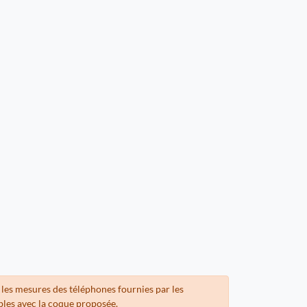
 les mesures des téléphones fournies par les
bles avec la coque proposée.