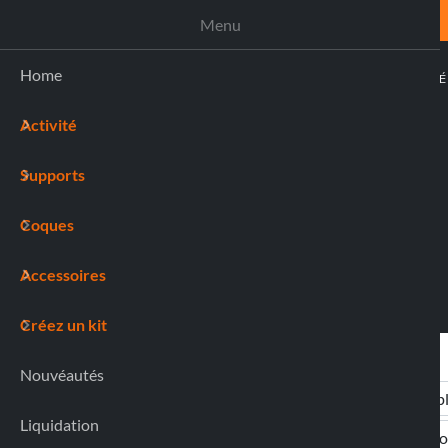
ASSISTANCE
Menu
Home
ACTIVIT
Activité
(0)
Supports
Coques
Accessoires
Créez un kit
Nouvéautés
Liquidation