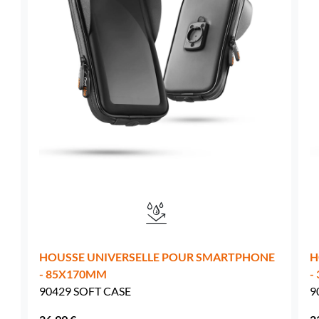
Suède -
EUR € 15.00
Hongrie -
EUR € 15.00
HOUSSE UNIVERSELLE POUR SMARTPHONE
H
- 85X170MM
-
90429 SOFT CASE
9