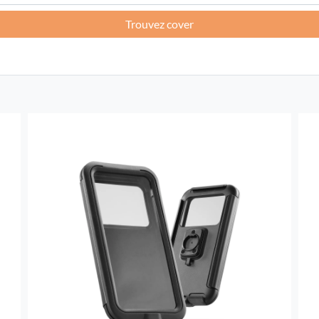
Trouvez cover
France -
EUR € 15.00
Allemagne -
EUR € 15.00
Grèce -
EUR € 15.00
Irlande -
EUR € 15.00
Italie -
EUR € 5.00
Lettonie -
EUR € 15.00
Lituanie -
EUR € 15.00
Luxembourg -
EUR € 15.00
Malte -
EUR € 30.00