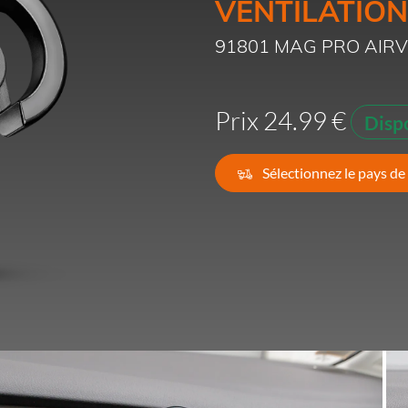
VENTILATION
France -
EUR € 15.00
91801 MAG PRO AIR
Allemagne -
EUR € 15.00
Prix 24.99 €
Disp
Grèce -
EUR € 15.00
Irlande -
EUR € 15.00
Sélectionnez le pays de 
Italie -
EUR € 5.00
Lettonie -
EUR € 15.00
Lituanie -
EUR € 15.00
Luxembourg -
EUR € 15.00
Malte -
EUR € 30.00