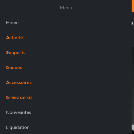
ASSISTANCE
Menu
Home
ACTIVIT
Activité
(0)
Supports
Home
91801 MAG PRO AIRVENT
Coques
Accessoires
Créez un kit
Nouvéautés
Liquidation