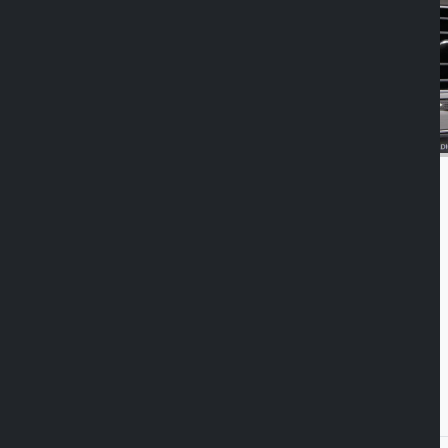
MagSafe©
compatible