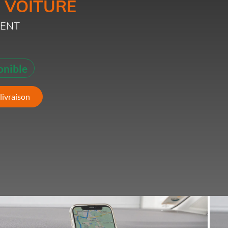
 VOITURE
VENT
onible
livraison