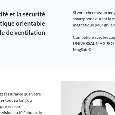
Suède -
EUR € 15.00
Si vous cherchez un moye
ité et la sécurité
Hongrie -
EUR € 15.00
smartphone durant la co
tique orientable
magnétique pour grille de
le de ventilation
Compatible avec les co
UNIVERSAL MAGPRO Opti
MagSafe©.
ez l’assurance que votre
se tout au long du
ique est son
de vision du téléphone de