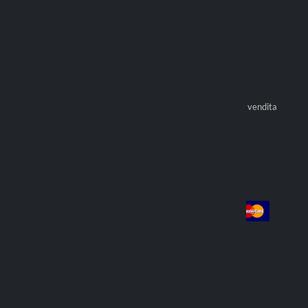
Brevetto Duolock
Contatti
Brevetto Duolock 2.0
Spedizioni
Titan Series
Garanzia
Resi
Optiline Store
Pagamenti
Diventa rivenditore ufficiale
Condizioni generali di vendita
Trova rivenditore
Account
Pagamento
Login
Registrati
Ordini
Spediamo con