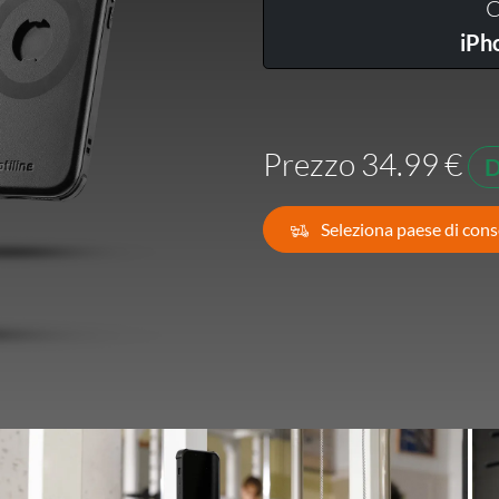
C
Francia -
iPh
EUR € 15.00
Germania -
EUR € 15.00
Grecia -
EUR € 15.00
Prezzo 34.99 €
D
Irlanda -
EUR € 15.00
Seleziona paese di con
Italia -
EUR € 5.00
Lettonia -
EUR € 15.00
Lituania -
EUR € 15.00
Lussemburgo -
EUR € 15.00
Malta -
EUR € 30.00