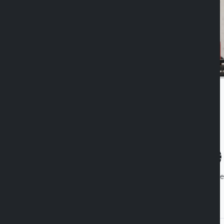
Duolock
MagSafe©
34 Magne
compatibile