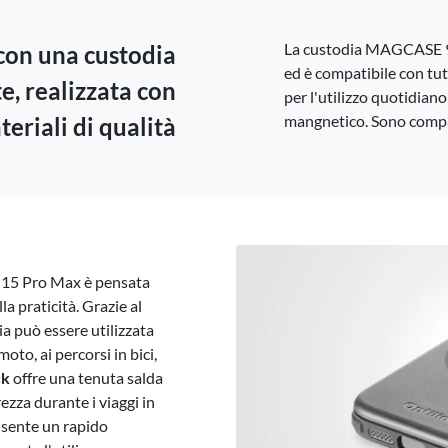
Svezia -
EUR € 15.00
La custodia MAGCASE 9
 con una custodia
Ungheria -
EUR € 15.00
ed è compatibile con tutt
e, realizzata con
per l'utilizzo quotidian
mangnetico. Sono compa
teriali di qualità
15 Pro Max è pensata
lla praticità. Grazie al
a può essere utilizzata
moto, ai percorsi in bici,
ck
offre una tenuta salda
ezza durante i viaggi in
sente un rapido