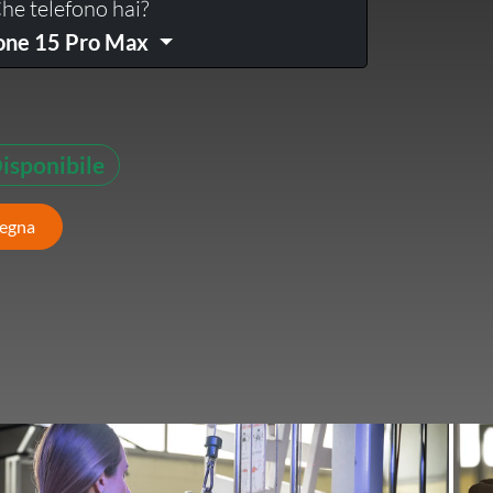
he telefono hai?
one 15 Pro Max
isponibile
segna