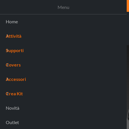
ASSISTENZA
Menu
Home
Attività
(0)
Supporti
Home
91830 MAG CASE iPhone 15 Pro Max
Covers
Accessori
Crea Kit
Novità
Outlet