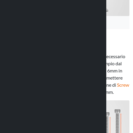
Tre viti per tre dimensioni
Per fissare il supporto cellulare moto Screw Pro è necessario
togliere la vite originale dalla posizione scelta (esempio dal
riser) e sostituirla con una delle viti in dotazione da 6mm in
acciaio inox da 40, 50 e 60 mm di lunghezza per permettere
serrare l'attacco. Optiline ha pensato ad una versione di
Screw
Pro da 8mm
nel caso non fossero presenti viti da 6mm.