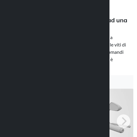
Il modello Screw Pro M6 è un tipo di
supporto cellulare moto che si fissa ad una
vite da 6mm
per esempio una vite del riser oppure qualsiasi vite a
disposizione nella zona manubrio della moto come le viti di
fissaggio dei semimanubri, degli specchietti o dei comandi
strumentazione. A differenza del fratello
Screw M6
è
realizzato in metallo pressofuso resistente.