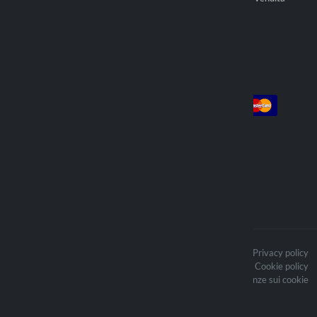
Trova rivenditore
Account
Pagamento
Login
Registrati
Ordini
Spediamo con
I contenuti del sito sono protetti da
Privacy policy
copyright e i relativi diritti d’autore
Cookie policy
sono di proprietà di Lampa Spa
Aggiorna le preferenze sui cookie
Optiline ® è un marchio di proprietà
di Lampa Spa, azienda affermata nel